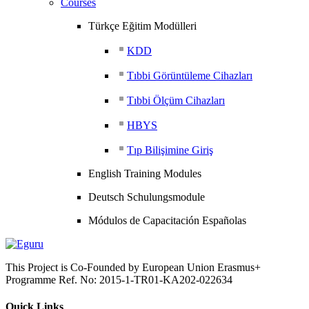
Courses
Türkçe Eğitim Modülleri
KDD
Tıbbi Görüntüleme Cihazları
Tıbbi Ölçüm Cihazları
HBYS
Tıp Bilişimine Giriş
English Training Modules
Deutsch Schulungsmodule
Módulos de Capacitación Españolas
This Project is Co-Founded by European Union Erasmus+
Programme Ref. No: 2015-1-TR01-KA202-022634
Quick Links