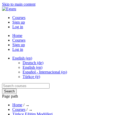
Skip to main content
Courses
Sign up
Log in
Home
Courses
Sign up
Log in
English (en)
Deutsch (de)
English (en)
Español - Internacional (es)
Türkçe (tr)
Page path
Home
/
→
Courses
/
→
Türkçe Eğitim Modülleri