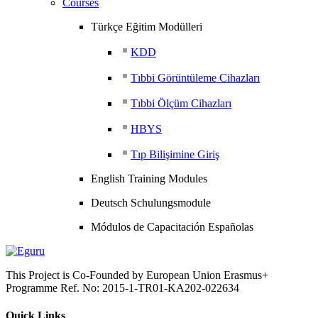
Courses
Türkçe Eğitim Modülleri
KDD
Tıbbi Görüntüleme Cihazları
Tıbbi Ölçüm Cihazları
HBYS
Tıp Bilişimine Giriş
English Training Modules
Deutsch Schulungsmodule
Módulos de Capacitación Españolas
This Project is Co-Founded by European Union Erasmus+
Programme Ref. No: 2015-1-TR01-KA202-022634
Quick Links