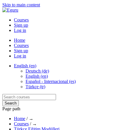
Skip to main content
Courses
Sign up
Log in
Home
Courses
Sign up
Log in
English (en)
Deutsch (de)
English (en)
Español - Internacional (es)
Türkçe (tr)
Page path
Home
/
→
Courses
/
→
Türkçe Eğitim Modülleri